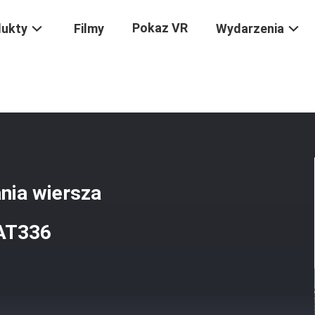
Pokaz VR
dukty
Filmy
Wydarzenia
czne Do Rozbijania Wiersza Ciężkiego Użytku Do PC300 CAT336
ania wiersza
CAT336