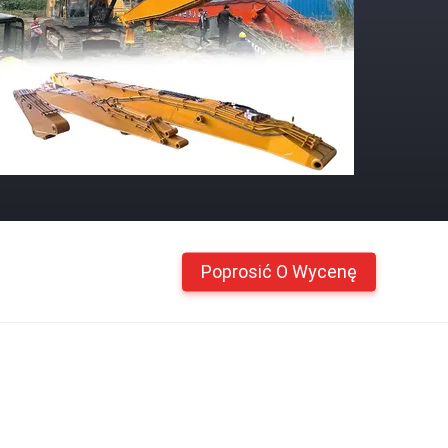
Poprosić O Wycenę