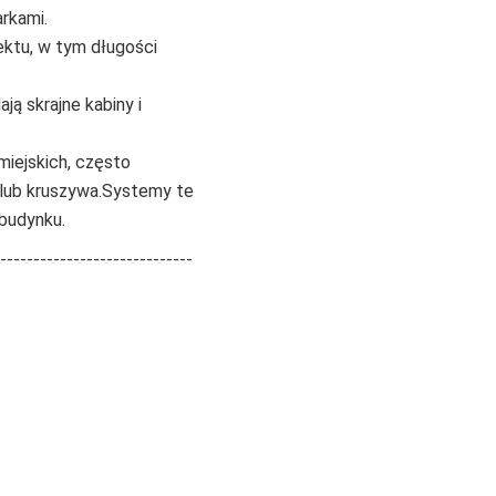
rkami.
ektu, w tym długości
ją skrajne kabiny i
iejskich, często
 lub kruszywa.Systemy te
 budynku.
-----------------------------