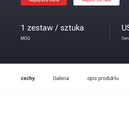
1 zestaw / sztuka
U
MOQ
Cen
cechy
Galeria
opis produktu