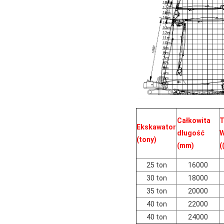
Całkowita
T
Ekskawator
długość
W
(tony)
(mm)
(
25 ton
16000
30 ton
18000
35 ton
20000
40 ton
22000
40 ton
24000