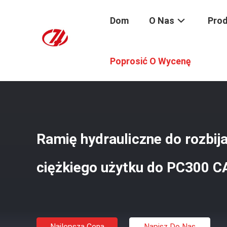
Dom
O Nas
Pro
Dom
/
Produkty
/
Boom Wyburzeniowy
/
Ramię Hydrauli
Poprosić O Wycenę
Ramię hydrauliczne do rozbij
ciężkiego użytku do PC300 
Najlepsza Cena
Napisz Do Nas