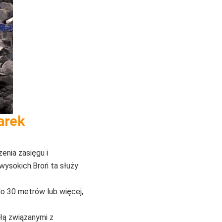
arek
enia zasięgu i
wysokich.Broń ta służy
do 30 metrów lub więcej,
łą związanymi z