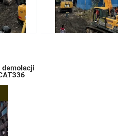
 demolacji
 CAT336