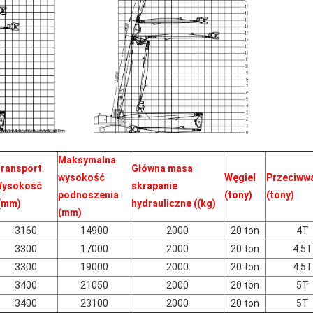
Maksymalna
ransport
Główna masa
wysokość
Węgiel
Przeciww
ysokość
skrapanie
podnoszenia
(tony)
(tony)
(mm)
hydrauliczne ((kg)
(mm)
3160
14900
2000
20 ton
4T
3300
17000
2000
20 ton
4.5T
3300
19000
2000
20 ton
4.5T
3400
21050
2000
20 ton
5T
3400
23100
2000
20 ton
5T