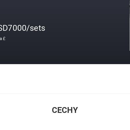
SD7000/sets
a £
CECHY