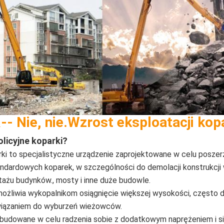
-
- Nie, nie.
Wzrost eksploatacji kop
u
olicyjne koparki?
ki to specjalistyczne urządzenie zaprojektowane w celu poszerz
ndardowych koparek, w szczególności do demolacji konstrukcji 
żu budynków., mosty i inne duże budowle.
możliwia wykopalnikom osiągnięcie większej wysokości, często 
związaniem do wyburzeń wieżowców.
Zbudowane w celu radzenia sobie z dodatkowym naprężeniem i si