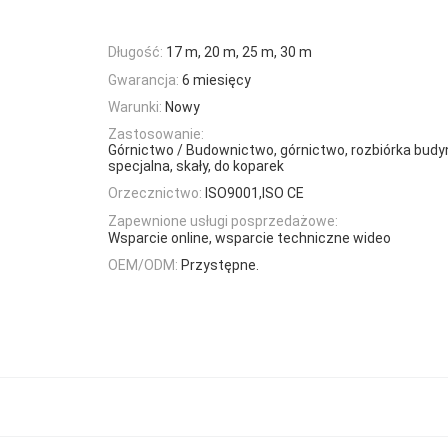
Długość:
17 m, 20 m, 25 m, 30 m
Gwarancja:
6 miesięcy
Warunki:
Nowy
Zastosowanie:
Górnictwo / Budownictwo, górnictwo, rozbiórka budyn
specjalna, skały, do koparek
Orzecznictwo:
ISO9001,ISO CE
Zapewnione usługi posprzedażowe:
Wsparcie online, wsparcie techniczne wideo
OEM/ODM:
Przystępne.